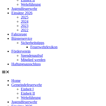
Einheit II
Wehrführung
Jugendfeuerwehr
Einsätze 2026
2025
2024
2023
2022
Fahrzeuge
Bürgerservice
Sicherheitstipps
Feuerwehrlexikon
Förderverein
Spendenaufruf
Mitglied werden
Haftungsausschluss
Home
Gemeindefeuerwehr
Einheit I
Einheit II
Wehrführung
Jugendfeuerwehr