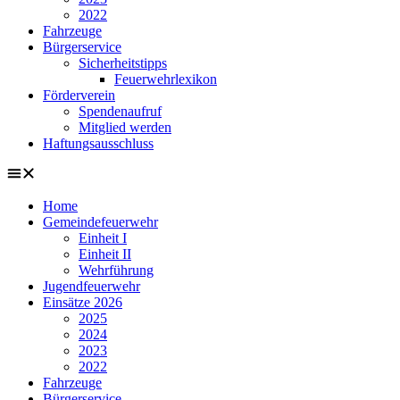
2022
Fahrzeuge
Bürgerservice
Sicherheitstipps
Feuerwehrlexikon
Förderverein
Spendenaufruf
Mitglied werden
Haftungsausschluss
Home
Gemeindefeuerwehr
Einheit I
Einheit II
Wehrführung
Jugendfeuerwehr
Einsätze 2026
2025
2024
2023
2022
Fahrzeuge
Bürgerservice